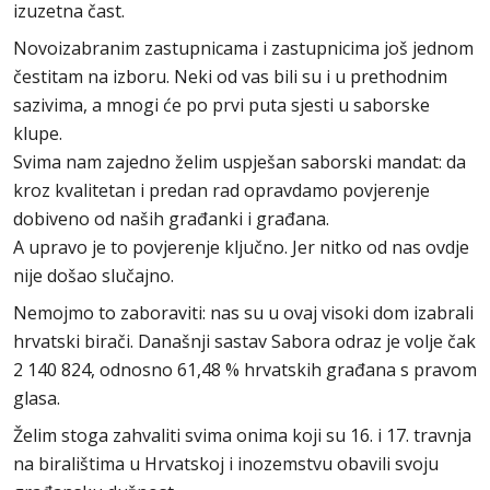
izuzetna čast.
Novoizabranim zastupnicama i zastupnicima još jednom
čestitam na izboru. Neki od vas bili su i u prethodnim
sazivima, a mnogi će po prvi puta sjesti u saborske
klupe.
Svima nam zajedno želim uspješan saborski mandat: da
kroz kvalitetan i predan rad opravdamo povjerenje
dobiveno od naših građanki i građana.
A upravo je to povjerenje ključno. Jer nitko od nas ovdje
nije došao slučajno.
Nemojmo to zaboraviti: nas su u ovaj visoki dom izabrali
hrvatski birači. Današnji sastav Sabora odraz je volje čak
2 140 824, odnosno 61,48 % hrvatskih građana s pravom
glasa.
Želim stoga zahvaliti svima onima koji su 16. i 17. travnja
na biralištima u Hrvatskoj i inozemstvu obavili svoju