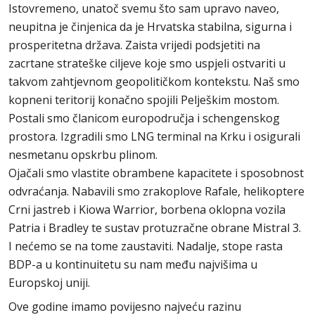
Istovremeno, unatoč svemu što sam upravo naveo,
neupitna je činjenica da je Hrvatska stabilna, sigurna i
prosperitetna država. Zaista vrijedi podsjetiti na
zacrtane strateške ciljeve koje smo uspjeli ostvariti u
takvom zahtjevnom geopolitičkom kontekstu. Naš smo
kopneni teritorij konačno spojili Pelješkim mostom.
Postali smo članicom europodručja i schengenskog
prostora. Izgradili smo LNG terminal na Krku i osigurali
nesmetanu opskrbu plinom.
Ojačali smo vlastite obrambene kapacitete i sposobnost
odvraćanja. Nabavili smo zrakoplove Rafale, helikoptere
Crni jastreb i Kiowa Warrior, borbena oklopna vozila
Patria i Bradley te sustav protuzračne obrane Mistral 3.
I nećemo se na tome zaustaviti. Nadalje, stope rasta
BDP-a u kontinuitetu su nam među najvišima u
Europskoj uniji.
Ove godine imamo povijesno najveću razinu