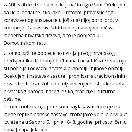
zaštiti svih koji su na bilo koji način ugroženi. Očekujem
da učini dodatne iskorake u reformi pravosudnog i
zdravstvenog sustava te u još snažnijoj borbi protiv
korupcije. Da nastavi štititi temelj na kojem počiva
moderna hrvatska država, a to je pobjeda u
Domovinskom ratu.
U samoj srži te pobjede jest vizija prvog hrvatskog
predsjednika dr. Franje Tuđmana i nesebična žrtva koju
su podnijeli odvažni hrvatski branitelji i njihove obitelji.
Očekujem i nastavak zaštite i promicanja tradicionalnih
hrvatskih kršćanskih i obiteljskih vrijednosti, identiteta
hrvatskog naroda, našeg jezika, tradicije i kulturne
baštine.
U tom kontekstu, s ponosom naglašavam kako je iza
mene replika banske zastave, trobojnice koja je prvi put
izvješena u Saboru 5. lipnja 1848. godine, pri ustoličenju
bana Josipa Jelačića.