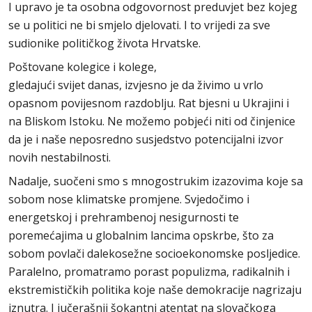
I upravo je ta osobna odgovornost preduvjet bez kojeg
se u politici ne bi smjelo djelovati. I to vrijedi za sve
sudionike političkog života Hrvatske.
Poštovane kolegice i kolege,
gledajući svijet danas, izvjesno je da živimo u vrlo
opasnom povijesnom razdoblju. Rat bjesni u Ukrajini i
na Bliskom Istoku. Ne možemo pobjeći niti od činjenice
da je i naše neposredno susjedstvo potencijalni izvor
novih nestabilnosti.
Nadalje, suočeni smo s mnogostrukim izazovima koje sa
sobom nose klimatske promjene. Svjedočimo i
energetskoj i prehrambenoj nesigurnosti te
poremećajima u globalnim lancima opskrbe, što za
sobom povlači dalekosežne socioekonomske posljedice.
Paralelno, promatramo porast populizma, radikalnih i
ekstremističkih politika koje naše demokracije nagrizaju
iznutra. I jučerašnji šokantni atentat na slovačkoga