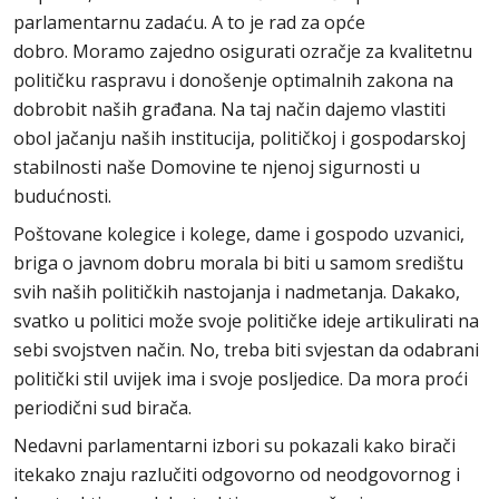
parlamentarnu zadaću. A to je rad za opće
dobro. Moramo zajedno osigurati ozračje za kvalitetnu
političku raspravu i donošenje optimalnih zakona na
dobrobit naših građana. Na taj način dajemo vlastiti
obol jačanju naših institucija, političkoj i gospodarskoj
stabilnosti naše Domovine te njenoj sigurnosti u
budućnosti.
Poštovane kolegice i kolege, dame i gospodo uzvanici,
briga o javnom dobru morala bi biti u samom središtu
svih naših političkih nastojanja i nadmetanja. Dakako,
svatko u politici može svoje političke ideje artikulirati na
sebi svojstven način. No, treba biti svjestan da odabrani
politički stil uvijek ima i svoje posljedice. Da mora proći
periodični sud birača.
Nedavni parlamentarni izbori su pokazali kako birači
itekako znaju razlučiti odgovorno od neodgovornog i