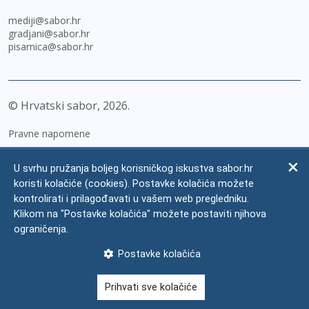
mediji@sabor.hr
gradjani@sabor.hr
pisarnica@sabor.hr
© Hrvatski sabor,
2026
Pravne napomene
Izjava o pristupačnosti
U svrhu pružanja boljeg korisničkog iskustva sabor.hr
Zaštita osobnih podataka
koristi kolačiće (cookies). Postavke kolačića možete
kontrolirati i prilagođavati u vašem web pregledniku.
Impressum
Klikom na "Postavke kolačića" možete postaviti njihova
Česta pitanja
ograničenja.
Kontakti
Postavke kolačića
Mapa weba
Prihvati sve kolačiće