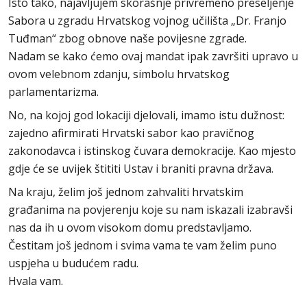
Isto tako, najavljujem skorašnje privremeno preseljenje
Sabora u zgradu Hrvatskog vojnog učilišta „Dr. Franjo
Tuđman“ zbog obnove naše povijesne zgrade.
Nadam se kako ćemo ovaj mandat ipak završiti upravo u
ovom velebnom zdanju, simbolu hrvatskog
parlamentarizma.
No, na kojoj god lokaciji djelovali, imamo istu dužnost:
zajedno afirmirati Hrvatski sabor kao pravičnog
zakonodavca i istinskog čuvara demokracije. Kao mjesto
gdje će se uvijek štititi Ustav i braniti pravna država.
Na kraju, želim još jednom zahvaliti hrvatskim
građanima na povjerenju koje su nam iskazali izabravši
nas da ih u ovom visokom domu predstavljamo.
Čestitam još jednom i svima vama te vam želim puno
uspjeha u budućem radu.
Hvala vam.