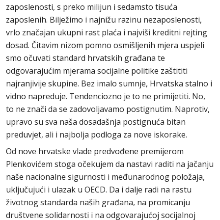
zaposlenosti, s preko milijun i sedamsto tisuća
zaposlenih. Bilježimo i najnižu razinu nezaposlenosti,
vrlo značajan ukupni rast plaća i najviši kreditni rejting
dosad. Čitavim nizom pomno osmišljenih mjera uspjeli
smo očuvati standard hrvatskih građana te
odgovarajućim mjerama socijalne politike zaštititi
najranjivije skupine. Bez imalo sumnje, Hrvatska stalno i
vidno napreduje. Tendenciozno je to ne primijetiti. No,
to ne znači da se zadovoljavamo postignutim. Naprotiv,
upravo su sva naša dosadašnja postignuća bitan
preduvjet, ali i najbolja podloga za nove iskorake.
Od nove hrvatske vlade predvođene premijerom
Plenkovićem stoga očekujem da nastavi raditi na jačanju
naše nacionalne sigurnosti i međunarodnog položaja,
uključujući i ulazak u OECD. Da i dalje radi na rastu
životnog standarda naših građana, na promicanju
društvene solidarnosti i na odgovarajućoj socijalnoj