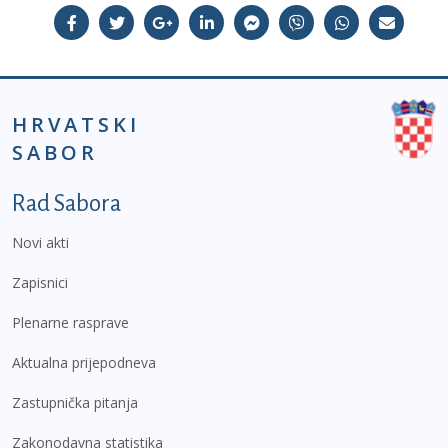
HRVATSKI
SABOR
Podnožje prvi izbornik
Rad Sabora
Novi akti
Zapisnici
Plenarne rasprave
Aktualna prijepodneva
Zastupnička pitanja
Zakonodavna statistika