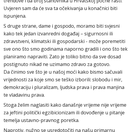
trendove i da broj stanovnika u Hrvatskoj počne rasti.
Uvjeren sam da će sva ta očekivanja u konačnici biti
ispunjena.
S druge strane, dame i gospodo, moramo biti svjesni
kako tek jedan izvanredni događaj – sigurnosni ili
zdravstveni, klimatski ili gospodarski - može poremetiti
sve ono što smo godinama naporno gradili i ono što tek
planiramo napraviti. Zato je toliko bitno da sve dosad
postignuto nikad ne uzimamo zdravo za gotovo.
Da činimo sve što je u našoj moći kako bismo sačuvali
vrijednosti za koje smo se teško izborili: slobodu i mir,
demokraciju i pluralizam, ljudska prava i prava manjina
te vladavinu prava.
Stoga želim naglasiti kako današnje vrijeme nije vrijeme
za jeftini politički egzibicionizam ili dovođenje u pitanje
temelja ustavno-pravnog poretka.
Naprotiv, nužno se usredotočiti na našu primarnu