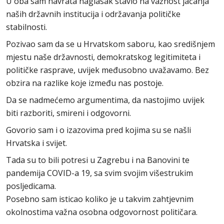
U oba sam navrata naglasak stavio na važnost jačanja
naših državnih institucija i održavanja političke
stabilnosti.
Pozivao sam da se u Hrvatskom saboru, kao središnjem
mjestu naše državnosti, demokratskog legitimiteta i
političke rasprave, uvijek međusobno uvažavamo. Bez
obzira na razlike koje između nas postoje.
Da se nadmećemo argumentima, da nastojimo uvijek
biti razboriti, smireni i odgovorni.
Govorio sam i o izazovima pred kojima su se našli
Hrvatska i svijet.
Tada su to bili potresi u Zagrebu i na Banovini te
pandemija COVID-a 19, sa svim svojim višestrukim
posljedicama.
Posebno sam isticao koliko je u takvim zahtjevnim
okolnostima važna osobna odgovornost političara.