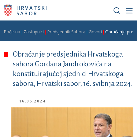
Skoči na glavni sadržaj
HRVATSKI
SABOR
Breadcrumb
Početna
Zastupnici
Predsjednik Sabora
Govori
Obraćanje preds
Obraćanje predsjednika Hrvatskoga
sabora Gordana Jandrokovića na
konstituirajućoj sjednici Hrvatskoga
sabora, Hrvatski sabor, 16. svibnja 2024.
16.05.2024.