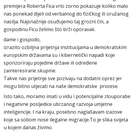
premijera Roberta Fica vrlo zorno pokazuje koliko malo
nas ponekad dijeli od verbalnog do fizičkog ili oružanog
nasilja. Najsnažnije osuđujemo taj grozni čin, a
gospodinu Ficu želimo što brži oporavak.
dame i gospodo,
izrazito ozbiljna prijetnja institucijama u demokratskim
europskim državama su i kibernetički napadi koje
sponzoriraju pojedine države ili određene
zainteresirane skupine.
Takve nas prijetnje sve pozivaju na dodatni oprez jer
mogu bitno utjecati na naše demokratske procese.
Isto tako, moramo imati u vidu i potencijalne zlouporabe
i negativne posljedice ubrzanog razvoja umjetne
inteligencije. I na kraju, posebno naglašavam izazove
koje sa sobom nose ilegalne migracije.To je slika svijeta
u kojem danas živimo.