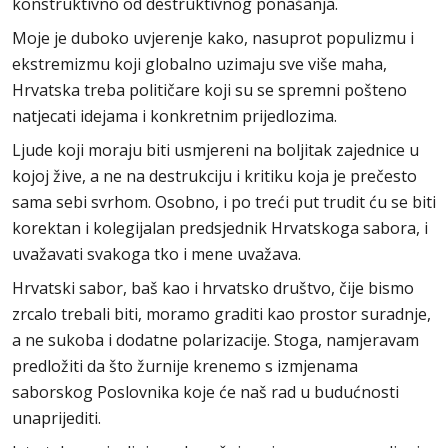
konstruktivno od destruktivnog ponašanja.
Moje je duboko uvjerenje kako, nasuprot populizmu i
ekstremizmu koji globalno uzimaju sve više maha,
Hrvatska treba političare koji su se spremni pošteno
natjecati idejama i konkretnim prijedlozima.
Ljude koji moraju biti usmjereni na boljitak zajednice u
kojoj žive, a ne na destrukciju i kritiku koja je prečesto
sama sebi svrhom. Osobno, i po treći put trudit ću se biti
korektan i kolegijalan predsjednik Hrvatskoga sabora, i
uvažavati svakoga tko i mene uvažava.
Hrvatski sabor, baš kao i hrvatsko društvo, čije bismo
zrcalo trebali biti, moramo graditi kao prostor suradnje,
a ne sukoba i dodatne polarizacije. Stoga, namjeravam
predložiti da što žurnije krenemo s izmjenama
saborskog Poslovnika koje će naš rad u budućnosti
unaprijediti.