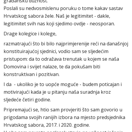
građansku dužnost.
Poslali su nedvosmislenu poruku o tome kakav sastav
Hrvatskog sabora žele. Naš je legitimitet - dakle,
legitimitet svih nas koji sjedimo ovdje - neosporan.
Drage kolegice i kolege,
razmatrajući što bi bilo najprimjerenije reći na današnjoj
konstituirajućoj sjednici, vodio sam se sljedećim
pristupom: da to odražava trenutak u kojem se naša
Domovina i svijet nalaze, te da pokušam biti
konstruktivan i pozitivan.
I da - ukoliko je to uopće moguće - budem poticajan i
motivirajući kada je u pitanju naša suradnja kroz
sljedeće četiri godine.
Pripremajući se, htio sam provjeriti što sam govorio u
prigodama svojih ranijih izbora na mjesto predsjednika
Hrvatskog sabora, 2017. i 2020. godine.