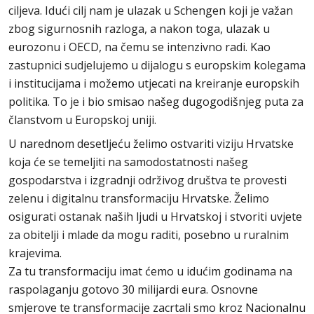
ciljeva. Idući cilj nam je ulazak u Schengen koji je važan
zbog sigurnosnih razloga, a nakon toga, ulazak u
eurozonu i OECD, na čemu se intenzivno radi. Kao
zastupnici sudjelujemo u dijalogu s europskim kolegama
i institucijama i možemo utjecati na kreiranje europskih
politika. To je i bio smisao našeg dugogodišnjeg puta za
članstvom u Europskoj uniji.
U narednom desetljeću želimo ostvariti viziju Hrvatske
koja će se temeljiti na samodostatnosti našeg
gospodarstva i izgradnji održivog društva te provesti
zelenu i digitalnu transformaciju Hrvatske. Želimo
osigurati ostanak naših ljudi u Hrvatskoj i stvoriti uvjete
za obitelji i mlade da mogu raditi, posebno u ruralnim
krajevima.
Za tu transformaciju imat ćemo u idućim godinama na
raspolaganju gotovo 30 milijardi eura. Osnovne
smjerove te transformacije zacrtali smo kroz Nacionalnu