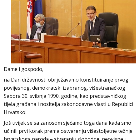
Dame i gospodo,
na Dan državnosti obilježavamo konstituiranje prvog
povijesnog, demokratski izabranog, višestranačkog
Sabora 30. svibnja 1990. godine, kao predstavničkog
tijela građana i nositelja zakonodavne vlasti u Republici
Hrvatskoj.
Još uvijek se sa zanosom sjećamo toga dana kada smo
učinili prvi korak prema ostvarenju višestoljetne težnje
hrvatskoga naroda – stvaranju slobodne, neovisne i