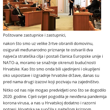
Poštovane zastupnice i zastupnici,
nakon što smo uz velike žrtve obranili domovinu,
osigurali međunarodno priznanje te ostvarili dva
najveća strateška cilja i postali članica Europske unije i
NATO-a, moramo se snažnije okrenuti budućnosti
Hrvatske. Kao što smo onda bili ujedinjeni i okupljeni
oko uspostave i izgradnje hrvatske države, danas su
pred nama drugi izazovi koji pozivaju na zajedništvo.
Nitko od nas nije mogao predvidjeti ono što se dogodilo
2020. godine. Cijeli svijet pogodila je neviđena pandemija
korona virusa, a nas u Hrvatskoj dodatno i razorni
potresi. Hrvatska se suočila s najtežom kriznom