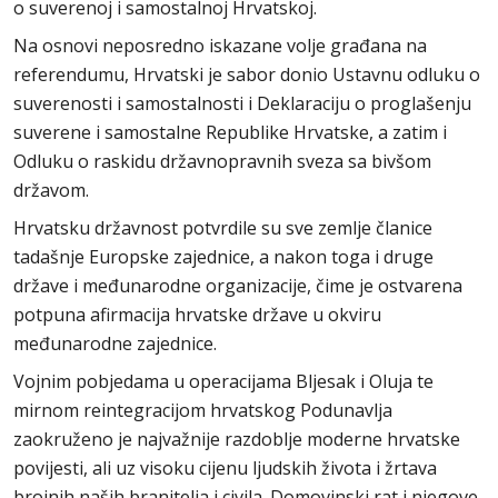
o suverenoj i samostalnoj Hrvatskoj.
Na osnovi neposredno iskazane volje građana na
referendumu, Hrvatski je sabor donio Ustavnu odluku o
suverenosti i samostalnosti i Deklaraciju o proglašenju
suverene i samostalne Republike Hrvatske, a zatim i
Odluku o raskidu državnopravnih sveza sa bivšom
državom.
Hrvatsku državnost potvrdile su sve zemlje članice
tadašnje Europske zajednice, a nakon toga i druge
države i međunarodne organizacije, čime je ostvarena
potpuna afirmacija hrvatske države u okviru
međunarodne zajednice.
Vojnim pobjedama u operacijama Bljesak i Oluja te
mirnom reintegracijom hrvatskog Podunavlja
zaokruženo je najvažnije razdoblje moderne hrvatske
povijesti, ali uz visoku cijenu ljudskih života i žrtava
brojnih naših branitelja i civila. Domovinski rat i njegove