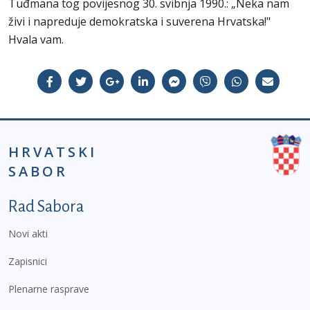
Tuđmana tog povijesnog 30. svibnja 1990.: „Neka nam
živi i napreduje demokratska i suverena Hrvatska!"
Hvala vam.
HRVATSKI
SABOR
Podnožje prvi izbornik
Rad Sabora
Novi akti
Zapisnici
Plenarne rasprave