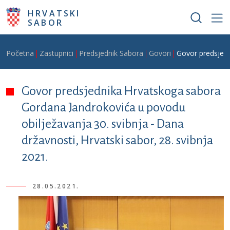
Skoči na glavni sadržaj
HRVATSKI
SABOR
Breadcrumb
Početna
Zastupnici
Predsjednik Sabora
Govori
Govor predsjedn
Govor predsjednika Hrvatskoga sabora
Gordana Jandrokovića u povodu
obilježavanja 30. svibnja - Dana
državnosti, Hrvatski sabor, 28. svibnja
2021.
28.05.2021.