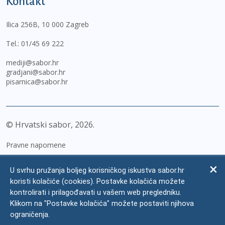
Kontakt
Ilica 256B, 10 000 Zagreb
Tel.:
01/45 69 222
mediji@sabor.hr
gradjani@sabor.hr
pisarnica@sabor.hr
© Hrvatski sabor,
2026
Pravne napomene
Izjava o pristupačnosti
U svrhu pružanja boljeg korisničkog iskustva sabor.hr
Zaštita osobnih podataka
koristi kolačiće (cookies). Postavke kolačića možete
kontrolirati i prilagođavati u vašem web pregledniku.
Impressum
Klikom na "Postavke kolačića" možete postaviti njihova
Česta pitanja
ograničenja.