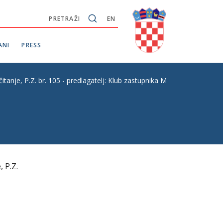
PRETRAŽI
EN
ANI
PRESS
 P.Z. br. 105 - predlagatelj: Klub zastupnika Možemo!
 P.Z.