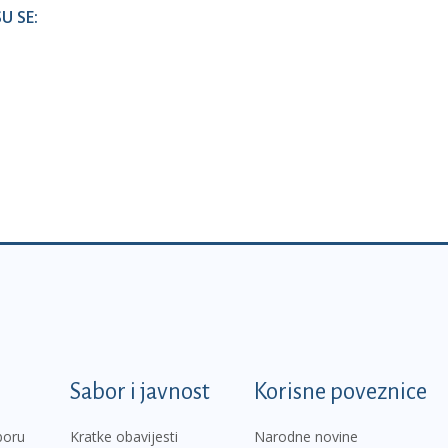
U SE:
k
Sabor i javnost
Korisne poveznice
boru
Kratke obavijesti
Narodne novine