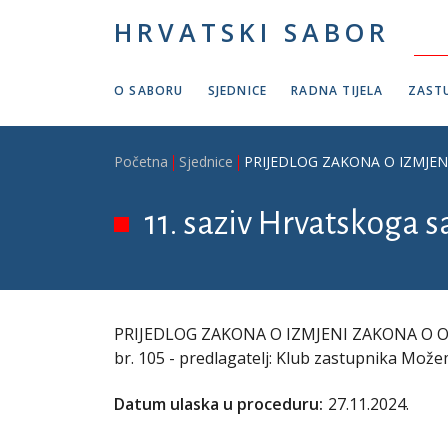
Skoči na glavni sadržaj
HRVATSKI SABOR
O SABORU
SJEDNICE
RADNA TIJELA
ZASTU
Breadcrumb
Početna
Sjednice
PRIJEDLOG ZAKONA O IZMJENI 
11. saziv Hrvatskoga s
PRIJEDLOG ZAKONA O IZMJENI ZAKONA O OB
br. 105 - predlagatelj: Klub zastupnika Može
Datum ulaska u proceduru:
27.11.2024.