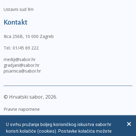
Ustavni sud RH
Kontakt
Ilica 256B, 10 000 Zagreb
Tel.:
01/45 69 222
mediji@sabor.hr
gradjani@sabor.hr
pisarnica@sabor.hr
© Hrvatski sabor,
2026
Pravne napomene
Izjava o pristupačnosti
U svrhu pružanja boljeg korisničkog iskustva sabor.hr
Zaštita osobnih podataka
koristi kolačiće (cookies). Postavke kolačića možete