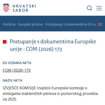
Skoči na glavni sadržaj
HRVATSKI
SABOR
Breadcrumb
Početna
Europski poslovi
Postupanje s dokumentima EU-a
COM
Postupanje s dokumentima Europske
unije -
COM (2026) 173
EU OZNAKA AKTA
COM (2026) 173
NAZIV AKTA
IZVJEŠĆE KOMISIJE Izvješće Europske komisije o
emisijama stakleničkih plinova iz pomorskog prometa
za 2025.