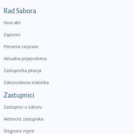
Podnožje prvi izbornik
Rad Sabora
Novi akti
Zapisnici
Plenarne rasprave
Aktualna prijepodneva
Zastupnička pitanja
Zakonodavna statistika
Zastupnici
Zastupnici u Saboru
Aktivnost zastupnika
Stegovne mjere