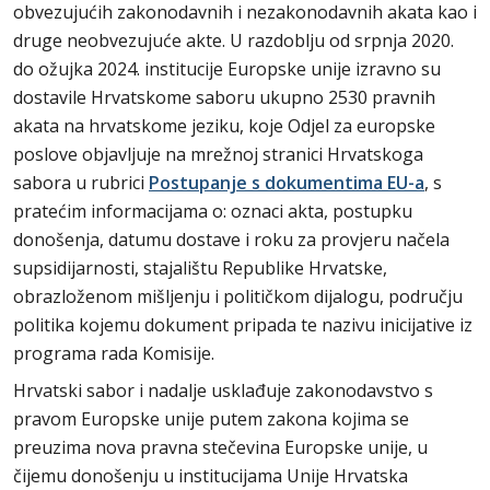
obvezujućih zakonodavnih i nezakonodavnih akata kao i
druge neobvezujuće akte. U razdoblju od srpnja 2020.
do ožujka 2024. institucije Europske unije izravno su
dostavile Hrvatskome saboru ukupno 2530 pravnih
akata na hrvatskome jeziku, koje Odjel za europske
poslove objavljuje na mrežnoj stranici Hrvatskoga
sabora u rubrici
Postupanje s dokumentima EU-a
, s
pratećim informacijama o: oznaci akta, postupku
donošenja, datumu dostave i roku za provjeru načela
supsidijarnosti, stajalištu Republike Hrvatske,
obrazloženom mišljenju i političkom dijalogu, području
politika kojemu dokument pripada te nazivu inicijative iz
programa rada Komisije.
Hrvatski sabor i nadalje usklađuje zakonodavstvo s
pravom Europske unije putem zakona kojima se
preuzima nova pravna stečevina Europske unije, u
čijemu donošenju u institucijama Unije Hrvatska