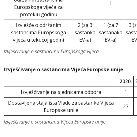
-
1
Europskoga vijeća za
proteklu godinu
Izvješće o održanim
2 (za 3
1 (za 7
3 (
sastancima Europskoga
sastanka
sastanaka
sast
vijeća u tekućoj godini
EV-a)
EV-a)
EV
Izvješćivanje o sastancima Europskoga vijeća
Izvješćivanje o sastancima Vijeća Europske unije
2020.
Izvješćivanje na sjednicama odbora
1
Dostavljena stajališta Vlade za sastanke Vijeća
27
Europske unije
Izvješćivanje o sastancima Vijeća Europske unije