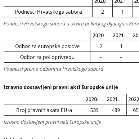
2020.
2021.
20
Podnesci Hrvatskoga sabora
2
1
Podnesci Hrvatskoga sabora u okviru političkog dijaloga s Kom
2020.
2021.
20
Odbor za europske poslove
2
1
Odbor za poljoprivredu
-
-
Podnesci prema odborima Hrvatskoga sabora
Izravno dostavljeni pravni akti Europske unije
2020.
2021.
2022
Broj pravnih akata EU-a
539
489
65
Izravno dostavljeni pravni akti Europske unije