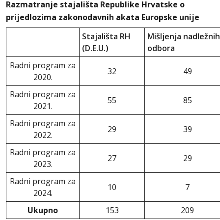
Razmatranje stajališta Republike Hrvatske o
prijedlozima zakonodavnih akata Europske unije
Stajališta RH
Mišljenja nadležnih
(D.E.U.)
odbora
Radni program za
32
49
2020.
Radni program za
55
85
2021.
Radni program za
29
39
2022.
Radni program za
27
29
2023.
Radni program za
10
7
2024.
Ukupno
153
209