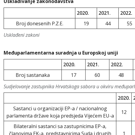
Usklađivanje zakonodavstva
2020.
2021.
2022.
Broj donesenih P.Z.E.
19
44
55
Usklađeni zakoni
Međuparlamentarna suradnja u Europskoj uniji
2020.
2021.
2022.
Broj sastanaka
17
60
48
Sudjelovanje zastupnika Hrvatskoga sabora u okviru međuparl
2020.
Sastanci u organizaciji EP-a / nacionalnog
12
parlamenta države koja predsjeda Vijećem EU-a
Bilateralni sastanci sa zastupnicima EP-a,
članovima EK-a, predstavnicima Suda i drugih
1