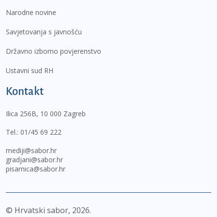
Narodne novine
Savjetovanja s javnošću
Državno izborno povjerenstvo
Ustavni sud RH
Kontakt
Ilica 256B, 10 000 Zagreb
Tel.:
01/45 69 222
mediji@sabor.hr
gradjani@sabor.hr
pisarnica@sabor.hr
© Hrvatski sabor,
2026