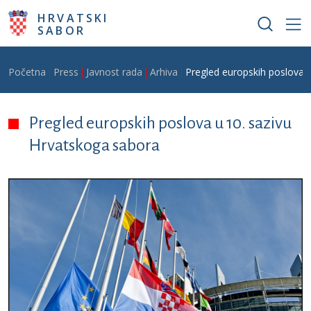
Skoči na glavni sadržaj
HRVATSKI
SABOR
Breadcrumb
Početna
Press
Javnost rada
Arhiva
Pregled europskih poslova 
Pregled europskih poslova u 10. sazivu
Hrvatskoga sabora