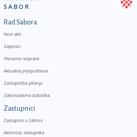
SABOR
Podnožje prvi izbornik
Rad Sabora
Novi akti
Zapisnici
Plenarne rasprave
Aktualna prijepodneva
Zastupnička pitanja
Zakonodavna statistika
Zastupnici
Zastupnici u Saboru
Aktivnost zastupnika