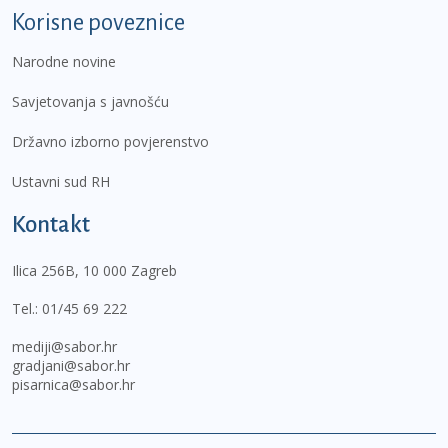
Korisne poveznice
Narodne novine
Savjetovanja s javnošću
Državno izborno povjerenstvo
Ustavni sud RH
Kontakt
Ilica 256B, 10 000 Zagreb
Tel.:
01/45 69 222
mediji@sabor.hr
gradjani@sabor.hr
pisarnica@sabor.hr