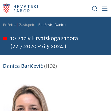
Skoči na glavni sadržaj
HRVATSKI
SABOR
Breadcrumb
Početna
Zastupnici
Baričević, Danica
10. saziv Hrvatskoga sabora
(22.7.2020.-16.5.2024.)
Danica Baričević
(HDZ)