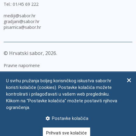
Tel.:
01/45 69 222
mediji@sabor.hr
gradjani@sabor.hr
pisarnica@sabor.hr
© Hrvatski sabor,
2026
Pravne napomene
Izjava o pristupačnosti
U svrhu pružanja boljeg korisničkog iskustva sabor.hr
Zaštita osobnih podataka
koristi kolačiće (cookies). Postavke kolačića možete
kontrolirati i prilagođavati u vašem web pregledniku.
Impressum
Klikom na "Postavke kolačića" možete postaviti njihova
Česta pitanja
ograničenja.
Kontakti
Postavke kolačića
Mapa weba
Prihvati sve kolačiće