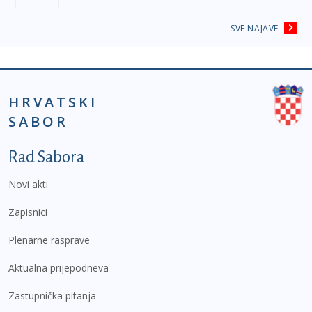
SVE NAJAVE
HRVATSKI
SABOR
Podnožje prvi izbornik
Rad Sabora
Novi akti
Zapisnici
Plenarne rasprave
Aktualna prijepodneva
Zastupnička pitanja