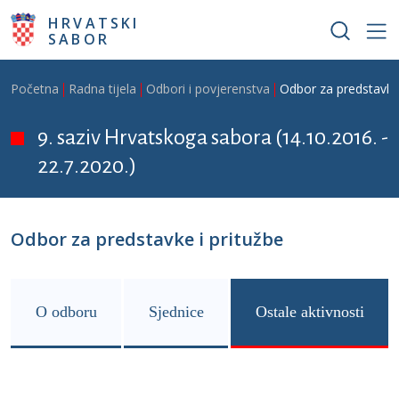
Skoči na glavni sadržaj
HRVATSKI
SABOR
Breadcrumb
Početna
Radna tijela
Odbori i povjerenstva
Odbor za predstavke 
9. saziv Hrvatskoga sabora (14.10.2016. -
22.7.2020.)
Odbor za predstavke i pritužbe
O odboru
Sjednice
Ostale aktivnosti