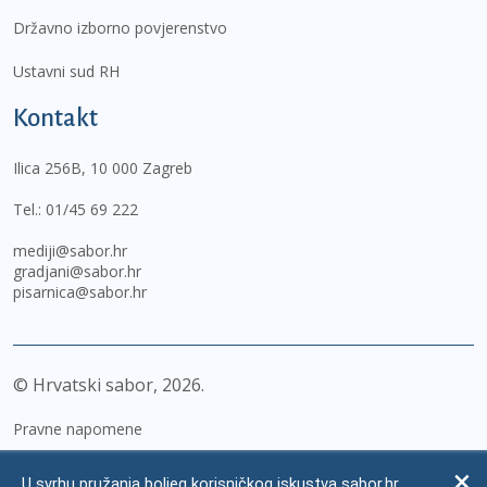
Državno izborno povjerenstvo
Ustavni sud RH
Kontakt
Ilica 256B, 10 000 Zagreb
Tel.:
01/45 69 222
mediji@sabor.hr
gradjani@sabor.hr
pisarnica@sabor.hr
© Hrvatski sabor,
2026
Pravne napomene
Izjava o pristupačnosti
U svrhu pružanja boljeg korisničkog iskustva sabor.hr