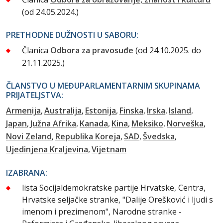
(od 24.05.2024.)
PRETHODNE DUŽNOSTI U SABORU:
Članica
Odbora za pravosuđe
(od 24.10.2025. do
21.11.2025.)
ČLANSTVO U MEĐUPARLAMENTARNIM SKUPINAMA
PRIJATELJSTVA:
Armenija
Australija
Estonija
Finska
Irska
Island
Japan
Južna Afrika
Kanada
Kina
Meksiko
Norveška
Novi Zeland
Republika Koreja
SAD
Švedska
Ujedinjena Kraljevina
Vijetnam
IZABRANA:
lista Socijaldemokratske partije Hrvatske, Centra,
Hrvatske seljačke stranke, "Dalije Orešković i ljudi s
imenom i prezimenom", Narodne stranke -