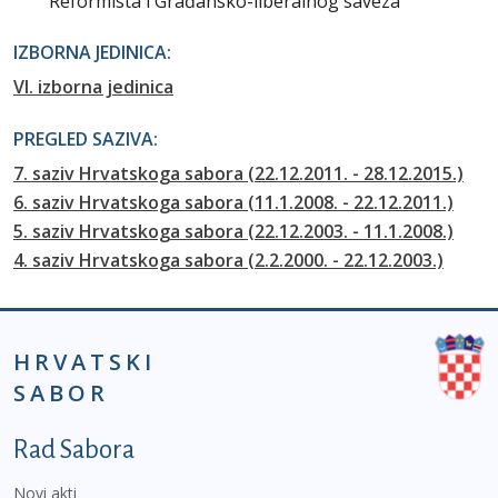
Reformista i Građansko-liberalnog saveza
IZBORNA JEDINICA:
VI. izborna jedinica
PREGLED SAZIVA:
7. saziv Hrvatskoga sabora (22.12.2011. - 28.12.2015.)
6. saziv Hrvatskoga sabora (11.1.2008. - 22.12.2011.)
5. saziv Hrvatskoga sabora (22.12.2003. - 11.1.2008.)
4. saziv Hrvatskoga sabora (2.2.2000. - 22.12.2003.)
HRVATSKI
SABOR
Podnožje prvi izbornik
Rad Sabora
Novi akti