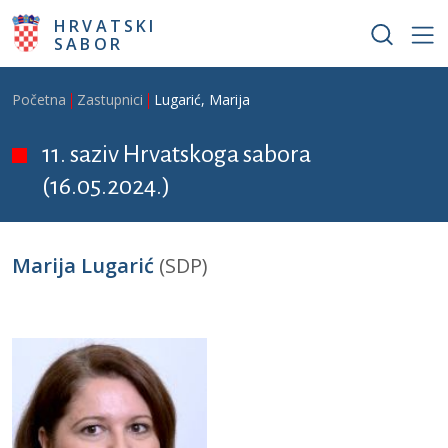
Skoči na glavni sadržaj
HRVATSKI
SABOR
Breadcrumb
Početna
Zastupnici
Lugarić, Marija
11. saziv Hrvatskoga sabora
(16.05.2024.)
Marija Lugarić
(SDP)