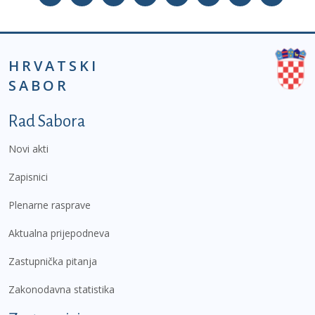
HRVATSKI
SABOR
Podnožje prvi izbornik
Rad Sabora
Novi akti
Zapisnici
Plenarne rasprave
Aktualna prijepodneva
Zastupnička pitanja
Zakonodavna statistika