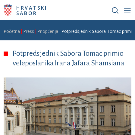
Skoči na glavni sadržaj
HRVATSKI
SABOR
Breadcrumb
Početna
Press
Priopćenja
Potpredsjednik Sabora Tomac primio 
Potpredsjednik Sabora Tomac primio
veleposlanika Irana Jafara Shamsiana