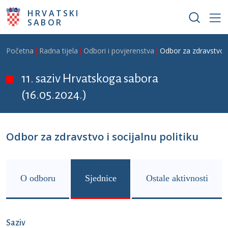
Skoči na glavni sadržaj
HRVATSKI
SABOR
Breadcrumb
Početna
Radna tijela
Odbori i povjerenstva
Odbor za zdravstvo i 
11. saziv Hrvatskoga sabora
(16.05.2024.)
Odbor za zdravstvo i socijalnu politiku
O odboru
Sjednice
Ostale aktivnosti
Saziv