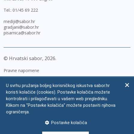
Tel.:
01/45 69 222
mediji@sabor.hr
gradjani@sabor.hr
pisarnica@sabor.hr
© Hrvatski sabor,
2026
Pravne napomene
Izjava o pristupačnosti
U svrhu pružanja boljeg korisničkog iskustva sabor.hr
Zaštita osobnih podataka
koristi kolačiće (cookies). Postavke kolačića možete
kontrolirati i prilagođavati u vašem web pregledniku.
Impressum
Klikom na "Postavke kolačića" možete postaviti njihova
Česta pitanja
ograničenja.
Kontakti
Postavke kolačića
Mapa weba