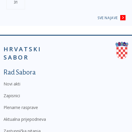
31
SVE NAJAVE
HRVATSKI
SABOR
Podnožje prvi izbornik
Rad Sabora
Novi akti
Zapisnici
Plenarne rasprave
Aktualna prijepodneva
Zastupnička pitanja