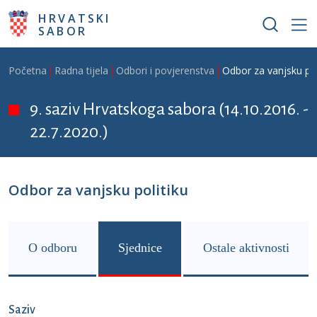
Skoči na glavni sadržaj
HRVATSKI
SABOR
Breadcrumb
Početna
Radna tijela
Odbori i povjerenstva
Odbor za vanjsku pol
9. saziv Hrvatskoga sabora (14.10.2016. -
22.7.2020.)
Odbor za vanjsku politiku
O odboru
Sjednice
Ostale aktivnosti
Saziv