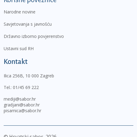
Narodne novine
Savjetovanja s javnošću
Državno izborno povjerenstvo
Ustavni sud RH
Kontakt
Ilica 256B, 10 000 Zagreb
Tel.:
01/45 69 222
mediji@sabor.hr
gradjani@sabor.hr
pisarnica@sabor.hr
© Hrvatski sabor,
2026