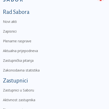
Podnožje prvi izbornik
Rad Sabora
Novi akti
Zapisnici
Plenarne rasprave
Aktualna prijepodneva
Zastupnička pitanja
Zakonodavna statistika
Zastupnici
Zastupnici u Saboru
Aktivnost zastupnika