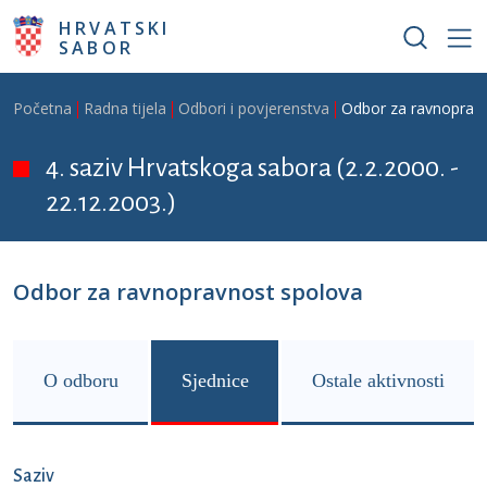
Skoči na glavni sadržaj
HRVATSKI
SABOR
Breadcrumb
Početna
Radna tijela
Odbori i povjerenstva
Odbor za ravnoprav
4. saziv Hrvatskoga sabora (2.2.2000. -
22.12.2003.)
Odbor za ravnopravnost spolova
O odboru
Sjednice
Ostale aktivnosti
Saziv