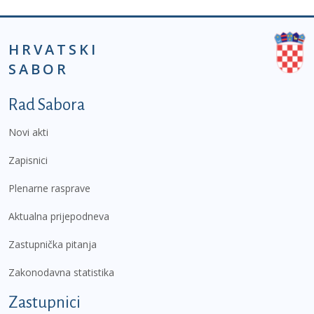
HRVATSKI
SABOR
Podnožje prvi izbornik
Rad Sabora
Novi akti
Zapisnici
Plenarne rasprave
Aktualna prijepodneva
Zastupnička pitanja
Zakonodavna statistika
Zastupnici